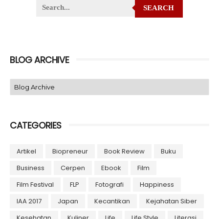
SEARCH
BLOG ARCHIVE
CATEGORIES
Artikel
Biopreneur
Book Review
Buku
Business
Cerpen
Ebook
Film
Film Festival
FLP
Fotografi
Happiness
IAA 2017
Japan
Kecantikan
Kejahatan Siber
Kesehatan
Kuliner
Life
Life Style
Literasi