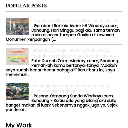
POPULAR POSTS
Pengalaman Bersantap di Bakmie Ayam 58
Gambar 1 Bakmie Ayam 58 Windrayu.com,
Bandung. Hari Minggu pagi aku sama teman
main di pasar tumpah Gasibu di kawasan
Monumen Perjuangan (...
Mencoba Bahagia Meter Rumah Zakat,
Pengalaman Saya Mengukur Kebahagiaan
Foto: Rumah Zakat windrayu.com, Bandung.
Pernahkah kamu bertanya-tanya, “Apakah
saya sudah benar-benar bahagia?” Baru-baru ini, saya
menemuk...
Makan Siang di Resto Pesona Kampung
Sunda Warisan Kuliner Leluhur
Pesona Kampung Sunda Windrayu.com,
Bandung - Kalau ada yang bilang aku suka
banget makan di luar? Sebenarnya nggak juga ya. Sejak
pandemi ...
My Work