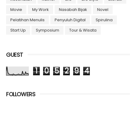
Movie
My Work
Nasabah Bijak
Novel
Pelatihan Menulis
Penyuluh Digital
Spirulina
Start Up
Symposium
Tour & Wisata
GUEST
1
0
5
2
9
4
FOLLOWERS