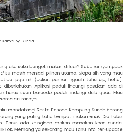
a Kampung Sunda
lang aku suka banget makan di luar? Sebenarnya nggak
od
itu masih menjadi pilihan utama. Siapa sih yang mau
ketiga juga nih (bukan pamer, ngasih tahu aja, hehe).
iberlakukan. Aplikasi peduli lindungi pastikan ada di
n harus scan barcode peduli lindungi dulu gaes. Mau
sama aturannya.
022, aku mendatangi Resto Pesona Kampung Sunda bareng
h orang yang paling tahu tempat makan enak. Dia habis
mah. Terus ada keinginan makan masakan khas sunda.
 TikTok. Memang ya sekarang mau tahu info ter-update