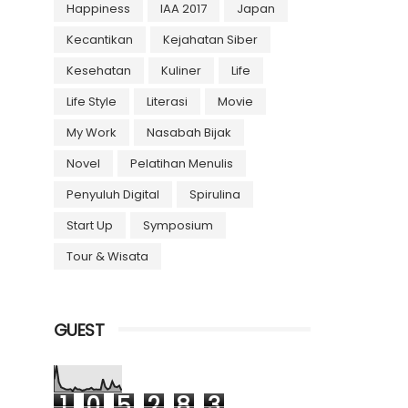
Happiness
IAA 2017
Japan
Kecantikan
Kejahatan Siber
Kesehatan
Kuliner
Life
Life Style
Literasi
Movie
My Work
Nasabah Bijak
Novel
Pelatihan Menulis
Penyuluh Digital
Spirulina
Start Up
Symposium
Tour & Wisata
GUEST
1
0
5
2
8
3