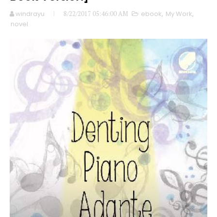
windrayu
8/22/2017 05:46:00 AM
ebook
,
My Work
,
novel