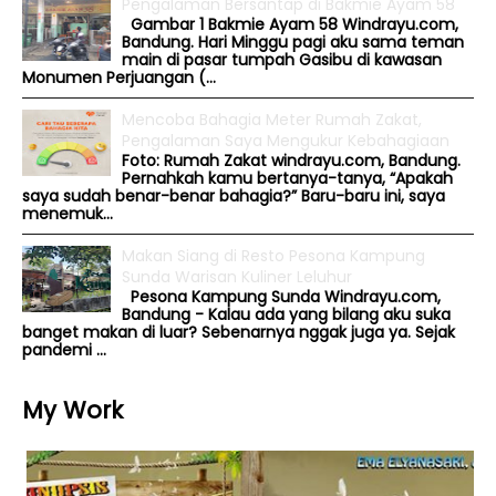
Pengalaman Bersantap di Bakmie Ayam 58
Gambar 1 Bakmie Ayam 58 Windrayu.com,
Bandung. Hari Minggu pagi aku sama teman
main di pasar tumpah Gasibu di kawasan
Monumen Perjuangan (...
Mencoba Bahagia Meter Rumah Zakat,
Pengalaman Saya Mengukur Kebahagiaan
Foto: Rumah Zakat windrayu.com, Bandung.
Pernahkah kamu bertanya-tanya, “Apakah
saya sudah benar-benar bahagia?” Baru-baru ini, saya
menemuk...
Makan Siang di Resto Pesona Kampung
Sunda Warisan Kuliner Leluhur
Pesona Kampung Sunda Windrayu.com,
Bandung - Kalau ada yang bilang aku suka
banget makan di luar? Sebenarnya nggak juga ya. Sejak
pandemi ...
My Work