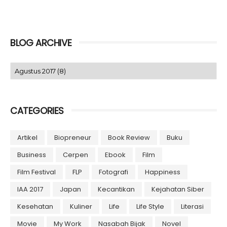
BLOG ARCHIVE
CATEGORIES
Artikel
Biopreneur
Book Review
Buku
Business
Cerpen
Ebook
Film
Film Festival
FLP
Fotografi
Happiness
IAA 2017
Japan
Kecantikan
Kejahatan Siber
Kesehatan
Kuliner
Life
Life Style
Literasi
Movie
My Work
Nasabah Bijak
Novel