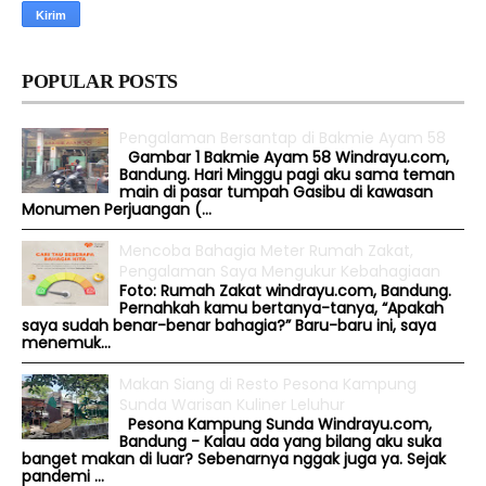
POPULAR POSTS
Pengalaman Bersantap di Bakmie Ayam 58
Gambar 1 Bakmie Ayam 58 Windrayu.com,
Bandung. Hari Minggu pagi aku sama teman
main di pasar tumpah Gasibu di kawasan
Monumen Perjuangan (...
Mencoba Bahagia Meter Rumah Zakat,
Pengalaman Saya Mengukur Kebahagiaan
Foto: Rumah Zakat windrayu.com, Bandung.
Pernahkah kamu bertanya-tanya, “Apakah
saya sudah benar-benar bahagia?” Baru-baru ini, saya
menemuk...
Makan Siang di Resto Pesona Kampung
Sunda Warisan Kuliner Leluhur
Pesona Kampung Sunda Windrayu.com,
Bandung - Kalau ada yang bilang aku suka
banget makan di luar? Sebenarnya nggak juga ya. Sejak
pandemi ...