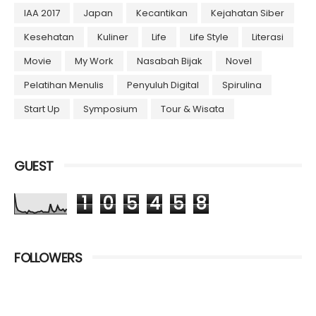
IAA 2017
Japan
Kecantikan
Kejahatan Siber
Kesehatan
Kuliner
Life
Life Style
Literasi
Movie
My Work
Nasabah Bijak
Novel
Pelatihan Menulis
Penyuluh Digital
Spirulina
Start Up
Symposium
Tour & Wisata
GUEST
1
0
5
4
5
8
FOLLOWERS